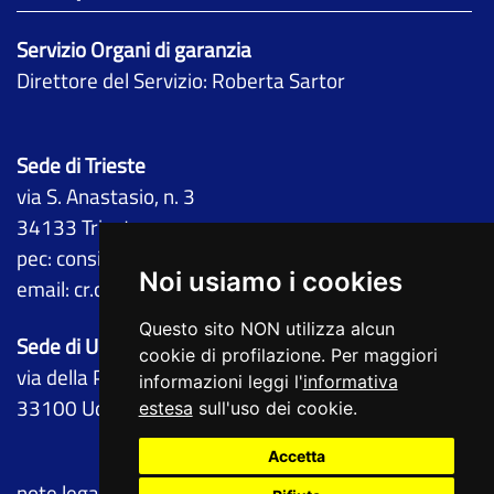
Servizio Organi di garanzia
Direttore del Servizio: Roberta Sartor
Sede di Trieste
via S. Anastasio, n. 3
34133 Trieste
pec:
consiglio@certregione.fvg.it
Noi usiamo i cookies
email:
cr.osservatorioantimafia@regione.fvg.it
Questo sito NON utilizza alcun
Sede di Udine
cookie di profilazione. Per maggiori
via della Prefettura, n. 10
informazioni leggi l'
informativa
33100 Udine
estesa
sull'uso dei cookie.
Accetta
note legali
privacy
cookie
dichiarazione di