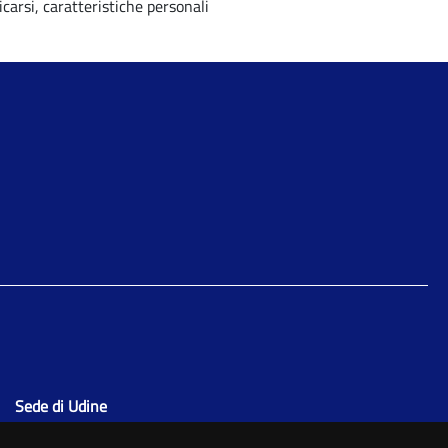
icarsi, caratteristiche personali
Sede di Udine
via della Prefettura, n. 10