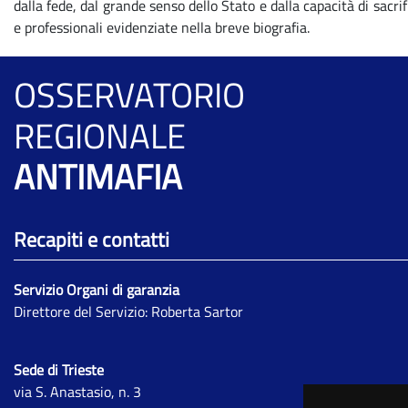
dalla fede, dal grande senso dello Stato e dalla capacità di sacrif
e professionali evidenziate nella breve biografia.
OSSERVATORIO
REGIONALE
ANTIMAFIA
Recapiti e contatti
Servizio Organi di garanzia
Direttore del Servizio: Roberta Sartor
Sede di Trieste
via S. Anastasio, n. 3