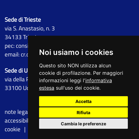
Sede di Trieste
via S. Anastasio, n. 3
34133 Trieste
pec:
consiglio@certregione.fvg.it
Noi usiamo i cookies
email:
cr.osservatorioantimafia@regione.fvg.it
Questo sito NON utilizza alcun
Sede di Udine
cookie di profilazione. Per maggiori
via della Prefettura, n. 10
informazioni leggi l'
informativa
33100 Udine
estesa
sull'uso dei cookie.
Accetta
note legali
privacy
cookie
dichiarazione di
Rifiuta
accessibilità
feedback
cambio preferenze
Cambia le preferenze
cookie
redazione